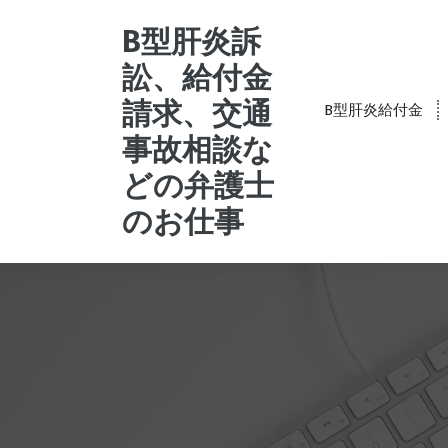
コ
ン
B型肝炎訴
テ
訟、給付金
ン
ツ
請求、交通
B型肝炎給付金
へ
事故相談な
ス
キ
どの弁護士
ッ
プ
のお仕事