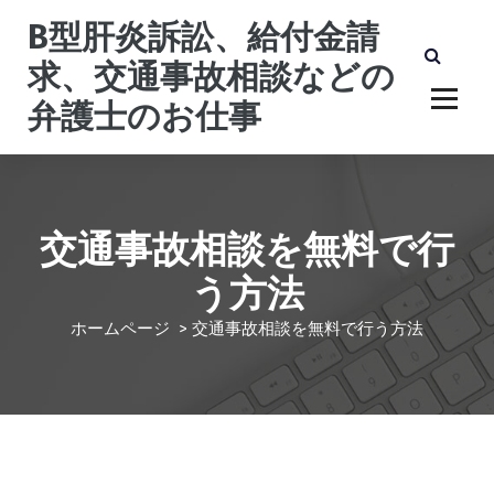
コ
B型肝炎訴訟、給付金請
ン
テ
求、交通事故相談などの
ン
弁護士のお仕事
ツ
へ
ス
キ
ッ
プ
交通事故相談を無料で行
う方法
ホームページ
>
交通事故相談を無料で行う方法