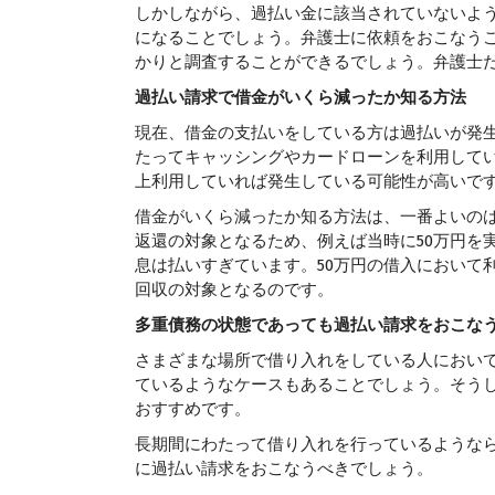
しかしながら、過払い金に該当されていないよ
になることでしょう。弁護士に依頼をおこなう
かりと調査することができるでしょう。弁護士
過払い請求で借金がいくら減ったか知る方法
現在、借金の支払いをしている方は過払いが発
たってキャッシングやカードローンを利用して
上利用していれば発生している可能性が高いで
借金がいくら減ったか知る方法は、一番よいの
返還の対象となるため、例えば当時に50万円を実質
息は払いすぎています。50万円の借入において利
回収の対象となるのです。
多重債務の状態であっても過払い請求をおこな
さまざまな場所で借り入れをしている人におい
ているようなケースもあることでしょう。そう
おすすめです。
長期間にわたって借り入れを行っているような
に過払い請求をおこなうべきでしょう。