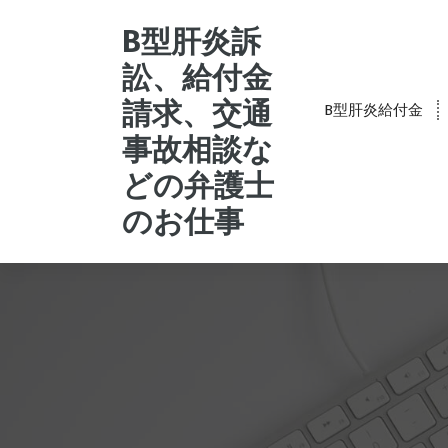
コ
ン
B型肝炎訴
テ
訟、給付金
ン
ツ
請求、交通
B型肝炎給付金
へ
事故相談な
ス
キ
どの弁護士
ッ
プ
のお仕事