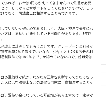
うであれば、お金は1円もかえってきませんので注意が必要
ことで、しっかりとサポートをしてくださいますので、しっ
だけでなく、司法書士に相談することもできます。
生していないか確かめてみましょう。大阪・神戸で長年にわ
いた方は、過払いが発生している可能性があります。8年以
す。
は弁護士に計算してもらうことです。グレーゾーン金利分が
年率25.0％で借りていたなら、少なくとも7.0％％分の利
息制限法では18.0％までしか認めていないので、超過分は
う
ては多重債務が続き、なかなか正常な判断すらできなくなっ
した人には司法書士などの法律専門家に一度相談することが
らば、過払い金になっている可能性がありますので、速やか