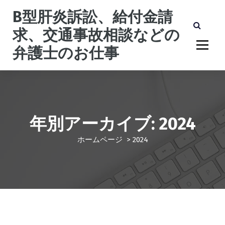
コ
B型肝炎訴訟、給付金請
ン
テ
求、交通事故相談などの
ン
弁護士のお仕事
ツ
へ
ス
キ
ッ
プ
年別アーカイブ: 2024
ホームページ
>
2024
B型肝炎給付金