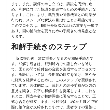
ます。また、調停の申し立ては、訴訟を円滑に進
め、和解に向けた協議を促進するための手続きとな
ります。これにより、裁判所や関係機関との対話が
行われ、スムーズな解決を目指すことが可能です。
このプロセスは、B型肝炎訴訟の流れの重要な一環で
あり、国の補助金を貰うための手続きの出発点とな
ります。
和解手続きのステップ
訴訟提起後、次に重要となるのが和解手続きで
す。和解手続きは、裁判所内での話し合いを通じ
て、国との間で給付金の合意を形成するプロセスで
す。訴訟においては、長期間の対立を避け、速やか
に権利を確保するために、このステップが奨励され
ています。具体的には、裁判所の調停委員が双方の
意見を聞き、公平な和解条件を提案します。これを
もとに、両当事者が和解調書に署名することで、正
式な合意が成立します。和解後は、約2か月ほどで実
際に給付金が支給されますので、患者やその遺族に