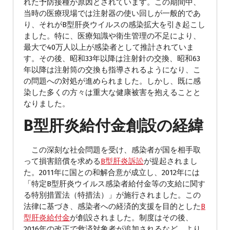
れた予防接種が原因とされています。この期間中、
当時の医療現場では注射器の使い回しが一般的であ
り、それがB型肝炎ウイルスの感染拡大を引き起こし
ました。特に、医療知識や衛生管理の不足により、
最大で40万人以上が感染者として推計されていま
す。その後、昭和33年以降は注射針の交換、昭和63
年以降は注射筒の交換も指導されるようになり、こ
の問題への対処が進められました。しかし、既に感
染した多くの方々は重大な健康被害を抱えることと
なりました。
B型肝炎給付金創設の経緯
この深刻な社会問題を受け、感染者が国を相手取
って損害賠償を求める
B型肝炎訴訟
が提起されまし
た。2011年に国との和解合意が成立し、2012年には
「特定B型肝炎ウイルス感染者給付金等の支給に関す
る特別措置法（特措法）」が施行されました。この
法律に基づき、感染者への経済的支援を目的とした
B
型肝炎給付金
が創設されました。制度はその後、
2016年の改正で救済対象者が追加されるなど、より