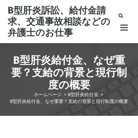
コ
B型肝炎訴訟、給付金請
ン
テ
求、交通事故相談などの
ン
弁護士のお仕事
ツ
へ
ス
キ
B型肝炎給付金、なぜ重
ッ
プ
要？支給の背景と現行制
度の概要
ホームページ
>
B型肝炎給付金
>
B型肝炎給付金、なぜ重要？支給の背景と現行制度の概要
B型肝炎給付金