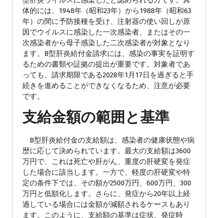
型肝炎ウイルスに感染したと認められる方です。具
体的には、1948年（昭和23年）から1988年（昭和63
年）の間に予防接種を受け、注射器の使い回しが原
因でウイルスに感染した一次感染者、またはその一
次感染者から母子感染した二次感染者が対象となり
ます。B型肝炎給付金請求には、感染の事実を証明す
るための書類や証拠の提出が重要です。対象者であ
っても、請求期限である2028年1月17日を過ぎると手
続きを進めることができなくなるため、注意が必要
です。
支給金額の範囲と基準
B型肝炎給付金の支給額は、感染者の健康状態や病
歴に応じて決められています。最大の支給額は3600
万円で、これは死亡や肝がん、重度の肝硬変を発症
した場合に該当します。一方で、軽度の肝硬変や特
定の条件下では、その額が2500万円、600万円、300
万円と低額化します。さらに、発症から20年以上経
過している場合には金額が減額されるケースもあり
ます。このように、支給額の基準は症状、発症時