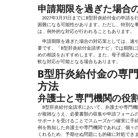
申請期限を過ぎた場合
2027年3月31日までにB型肝炎給付金の申請
困難になる可能性があります。ただし、特別な
は、例外的な対応が行われることもあります。
申請期限を過ぎた場合の対応策としては、速や
要です。「B型肝炎給付金請求ナビ」では期限
めの相談をおすすめします。また、母子感染な
軟な対応が可能となる場合もあります。
B型肝炎給付金の専
方法
弁護士と専門機関の役
B型肝炎給付金請求において、弁護士や専門機
が複雑なうえ、必要書類の収集や申請フォーム
サポートを受けることでスムーズかつ確実に手
例を熟知した弁護士や専門機関であれば、個々
くれるため、予期せぬ問題にも的確に対処でき