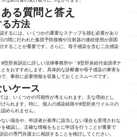
ーズな給付金の受け取りにつながります。
くある質問と答え
する方法
認するには、いくつかの重要なステップを踏む必要があり
月27日の間に行われた集団予防接種や注射器の連続使用が原因
検討することが重要です。さらに、母子感染を含む二次感染
。
B型肝炎訴訟に詳しい法律事務所や「B型肝炎給付金請求ナ
ことをおすすめします。具体的な診断書や母子感染の事実を
ので、事前に必要情報を収集しておくとスムーズです。
ないケース
ては、いくつかの可能性が考えられます。主な理由とし
挙げられます。特に、個人の感染経路やB型肝炎ウイルスの
は認められません。
ない場合や、申請者が基準に該当しない場合も受理されな
件を確認し、正確な情報をもとに申請を行うことが重要で
炎訴訟の専門弁護士に相談することを検討してください。