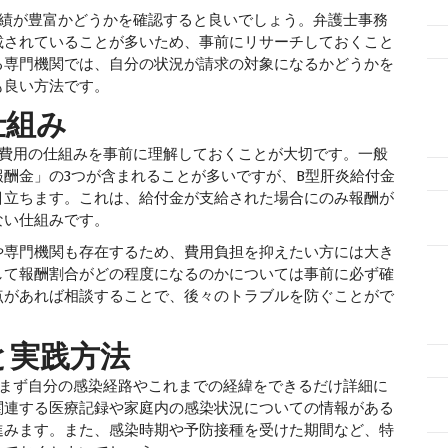
績が豊富かどうかを確認すると良いでしょう。弁護士事務
載されていることが多いため、事前にリサーチしておくこと
る専門機関では、自分の状況が請求の対象になるかどうかを
も良い方法です。
仕組み
費用の仕組みを事前に理解しておくことが大切です。一般
酬金」の3つが含まれることが多いですが、B型肝炎給付金
目立ちます。これは、給付金が支給された場合にのみ報酬が
ない仕組みです。
専門機関も存在するため、費用負担を抑えたい方には大き
して報酬割合がどの程度になるのかについては事前に必ず確
点があれば相談することで、後々のトラブルを防ぐことがで
と実践方法
まず自分の感染経路やこれまでの経緯をできるだけ詳細に
関連する医療記録や家庭内の感染状況についての情報がある
進みます。また、感染時期や予防接種を受けた期間など、特