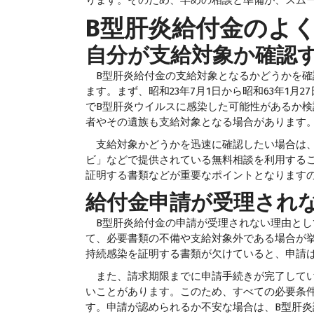
ります。そのため、早めの相談と準備が、スム
B型肝炎給付金のよ
自分が支給対象か確認
B型肝炎給付金の支給対象となるかどうかを確
ます。まず、昭和23年7月1日から昭和63年1
でB型肝炎ウイルスに感染した可能性があるか
者やその遺族も支給対象となる場合があります
支給対象かどうかを迅速に確認したい場合は、
ビ」などで提供されている無料相談を利用する
証明する書類などが重要なポイントとなります
給付金申請が受理され
B型肝炎給付金の申請が受理されない理由とし
て、必要書類の不備や支給対象外である場合が
持続感染を証明する書類が欠けていると、申請
また、請求期限までに申請手続きが完了してい
いことがあります。このため、すべての必要条
す。申請が認められるか不安な場合は、B型肝