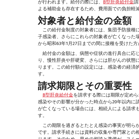
が行われます。給付の際には、
B型肝炎給付金
請
よる補助金も存在するため、費用面での負担軽
対象者と給付金の金額
この給付金制度の対象者には、集団予防接種に
子感染者、さらにこれらの対象者が亡くなった場
から昭和63年1月27日までの間に接種を受けた
給付金の金額は、病態や症状の進行具合に応じ
り、慢性肝炎や肝硬変、さらには肝がんの状態に
ります。この給付額の設定には、感染者の経済
す。
請求期限とその重要性
B型肝炎給付金
を請求する際には期限が定めら
感染やその影響が分かった時点から20年以内に
が亡くなっている場合には、相続人による請求
す。
この期限を過ぎるとたとえ感染の事実が明らか
です。請求手続きには資料の収集や専門家との