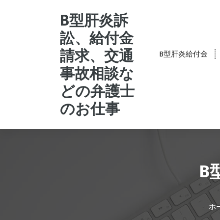
コ
ン
B型肝炎訴
テ
訟、給付金
ン
ツ
請求、交通
B型肝炎給付金
へ
事故相談な
ス
キ
どの弁護士
ッ
プ
のお仕事
B
ホ