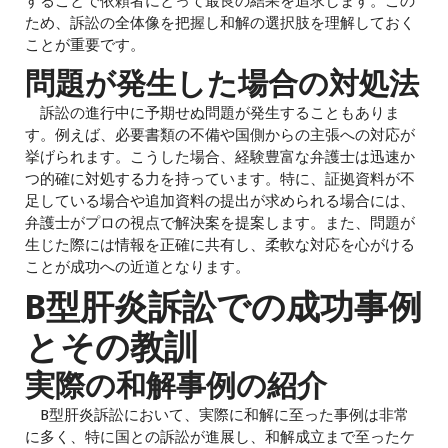
することで依頼者にとって最良の結果を追求します。この
ため、訴訟の全体像を把握し和解の選択肢を理解しておく
ことが重要です。
問題が発生した場合の対処法
訴訟の進行中に予期せぬ問題が発生することもありま
す。例えば、必要書類の不備や国側からの主張への対応が
挙げられます。こうした場合、経験豊富な弁護士は迅速か
つ的確に対処する力を持っています。特に、証拠資料が不
足している場合や追加資料の提出が求められる場合には、
弁護士がプロの視点で解決案を提案します。また、問題が
生じた際には情報を正確に共有し、柔軟な対応を心がける
ことが成功への近道となります。
B型肝炎訴訟での成功事例
とその教訓
実際の和解事例の紹介
B型肝炎訴訟において、実際に和解に至った事例は非常
に多く、特に国との訴訟が進展し、和解成立まで至ったケ