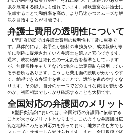
料の効果的な収集方法や、それに基づいた説得力のある主
張を展開する能力にも優れています。経験豊富な弁護士に
依頼することで和解率を高め、より迅速かつスムーズな解
決を目指すことが可能です。
弁護士費用の透明性について
B型肝炎訴訟では弁護士費用の透明性も非常に重要で
す。具体的には、着手金が無料の事務所や、成功報酬が事
前に明確に提示されている弁護士を選ぶと安心できます。
通常、成功報酬は給付金の一定割合を基準としています
が、無症候性キャリアなどの場合には定額制を採用してい
る事務所もあります。こうした費用面の説明が分かりやす
く、納得できる弁護士を選ぶことで、訴訟を進めやすくな
ります。その際、自分のケースでどのような費用が掛かる
のか、初回相談でしっかり確認することも大切です。
全国対応の弁護団のメリット
B型肝炎訴訟においては、全国対応の弁護団に依頼する
ことが大きなメリットとなります。このような弁護団は広
範な地域にわたる対応力を持っており、地方に住む方でも
スムーズにサポートを受けられます。また、全国規模で経