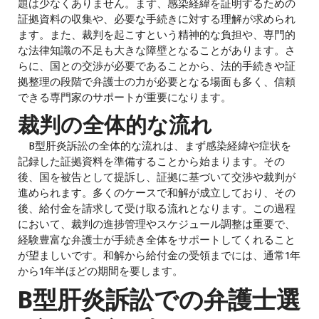
題は少なくありません。まず、感染経緯を証明するための
証拠資料の収集や、必要な手続きに対する理解が求められ
ます。また、裁判を起こすという精神的な負担や、専門的
な法律知識の不足も大きな障壁となることがあります。さ
らに、国との交渉が必要であることから、法的手続きや証
拠整理の段階で弁護士の力が必要となる場面も多く、信頼
できる専門家のサポートが重要になります。
裁判の全体的な流れ
B型肝炎訴訟の全体的な流れは、まず感染経緯や症状を
記録した証拠資料を準備することから始まります。その
後、国を被告として提訴し、証拠に基づいて交渉や裁判が
進められます。多くのケースで和解が成立しており、その
後、給付金を請求して受け取る流れとなります。この過程
において、裁判の進捗管理やスケジュール調整は重要で、
経験豊富な弁護士が手続き全体をサポートしてくれること
が望ましいです。和解から給付金の受領までには、通常1年
から1年半ほどの期間を要します。
B型肝炎訴訟での弁護士選