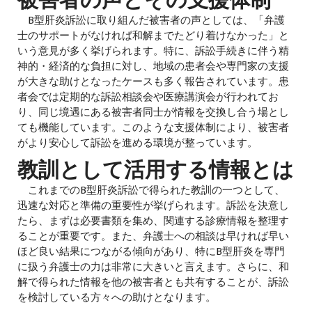
被害者の声とその支援体制
B型肝炎訴訟に取り組んだ被害者の声としては、「弁護
士のサポートがなければ和解までたどり着けなかった」と
いう意見が多く挙げられます。特に、訴訟手続きに伴う精
神的・経済的な負担に対し、地域の患者会や専門家の支援
が大きな助けとなったケースも多く報告されています。患
者会では定期的な訴訟相談会や医療講演会が行われてお
り、同じ境遇にある被害者同士が情報を交換し合う場とし
ても機能しています。このような支援体制により、被害者
がより安心して訴訟を進める環境が整っています。
教訓として活用する情報とは
これまでのB型肝炎訴訟で得られた教訓の一つとして、
迅速な対応と準備の重要性が挙げられます。訴訟を決意し
たら、まずは必要書類を集め、関連する診療情報を整理す
ることが重要です。また、弁護士への相談は早ければ早い
ほど良い結果につながる傾向があり、特にB型肝炎を専門
に扱う弁護士の力は非常に大きいと言えます。さらに、和
解で得られた情報を他の被害者とも共有することが、訴訟
を検討している方々への助けとなります。