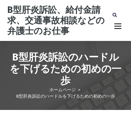
コ
B型肝炎訴訟、給付金請
ン
テ
求、交通事故相談などの
ン
弁護士のお仕事
ツ
へ
ス
キ
B型肝炎訴訟のハードル
ッ
プ
を下げるための初めの一
歩
ホームページ
>
B型肝炎訴訟のハードルを下げるための初めの一歩