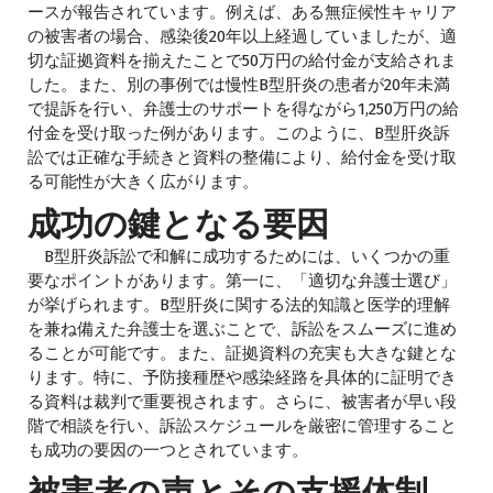
ースが報告されています。例えば、ある無症候性キャリア
の被害者の場合、感染後20年以上経過していましたが、適
切な証拠資料を揃えたことで50万円の給付金が支給されま
した。また、別の事例では慢性B型肝炎の患者が20年未満
で提訴を行い、弁護士のサポートを得ながら1,250万円の給
付金を受け取った例があります。このように、B型肝炎訴
訟では正確な手続きと資料の整備により、給付金を受け取
る可能性が大きく広がります。
成功の鍵となる要因
B型肝炎訴訟で和解に成功するためには、いくつかの重
要なポイントがあります。第一に、「適切な弁護士選び」
が挙げられます。B型肝炎に関する法的知識と医学的理解
を兼ね備えた弁護士を選ぶことで、訴訟をスムーズに進め
ることが可能です。また、証拠資料の充実も大きな鍵とな
ります。特に、予防接種歴や感染経路を具体的に証明でき
る資料は裁判で重要視されます。さらに、被害者が早い段
階で相談を行い、訴訟スケジュールを厳密に管理すること
も成功の要因の一つとされています。