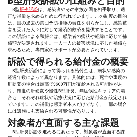
B型肝炎訴訟の仕組みと目的
B型
肝炎訴訟
は、感染者やその家族が国を相手取り、適
正な補償を求めるために行われています。この制度の目的
は、国の過去の集団予防接種の責任を明らかにし、感染被
害を受けた人々に対して経済的救済を提供することです。
この訴訟による和解金は、感染者の病状や経緯に応じて補
償額が決定されます。一人一人の被害状況に応じた補償を
求めるため、専門家のサポートが必要とされています。
訴訟で得られる給付金の概要
B型肝炎訴訟によって得られる給付金は、病状や感染の
経過年数によって異なります。具体的には、死亡や重度の
肝硬変の場合は最高で3600万円が支給される可能性があ
り、軽度の肝硬変や慢性B型肝炎、無症候性キャリアの場
合も、それぞれ症状や治療状況に応じた給付金が設定され
ています。この補償は感染者本人だけでなく、一部の場合
には遺族にも支給される可能性があります。
対象者が直面する主な課題
B型肝炎訴訟を進めるにあたって、対象者が直面する課