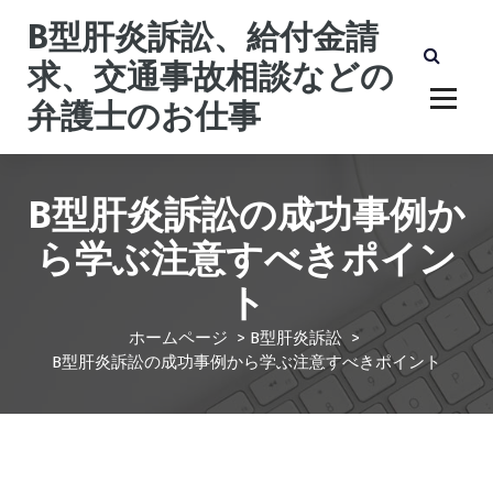
コ
B型肝炎訴訟、給付金請
ン
テ
求、交通事故相談などの
ン
弁護士のお仕事
ツ
へ
ス
キ
B型肝炎訴訟の成功事例か
ッ
プ
ら学ぶ注意すべきポイン
ト
ホームページ
>
B型肝炎訴訟
>
B型肝炎訴訟の成功事例から学ぶ注意すべきポイント
B型肝炎訴訟