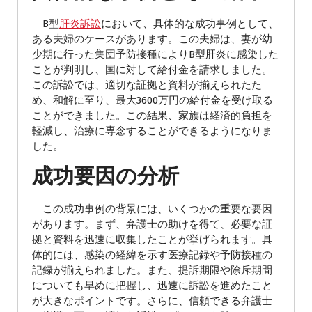
B型
肝炎訴訟
において、具体的な成功事例として、
ある夫婦のケースがあります。この夫婦は、妻が幼
少期に行った集団予防接種によりB型肝炎に感染した
ことが判明し、国に対して給付金を請求しました。
この訴訟では、適切な証拠と資料が揃えられたた
め、和解に至り、最大3600万円の給付金を受け取る
ことができました。この結果、家族は経済的負担を
軽減し、治療に専念することができるようになりま
した。
成功要因の分析
この成功事例の背景には、いくつかの重要な要因
があります。まず、弁護士の助けを得て、必要な証
拠と資料を迅速に収集したことが挙げられます。具
体的には、感染の経緯を示す医療記録や予防接種の
記録が揃えられました。また、提訴期限や除斥期間
についても早めに把握し、迅速に訴訟を進めたこと
が大きなポイントです。さらに、信頼できる弁護士