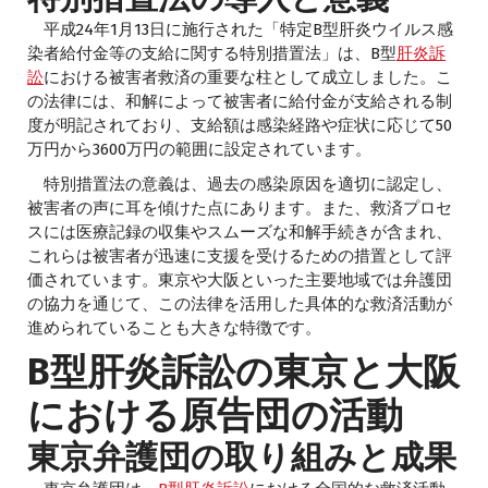
平成24年1月13日に施行された「特定B型肝炎ウイルス感
染者給付金等の支給に関する特別措置法」は、B型
肝炎訴
訟
における被害者救済の重要な柱として成立しました。こ
の法律には、和解によって被害者に給付金が支給される制
度が明記されており、支給額は感染経路や症状に応じて50
万円から3600万円の範囲に設定されています。
特別措置法の意義は、過去の感染原因を適切に認定し、
被害者の声に耳を傾けた点にあります。また、救済プロセ
スには医療記録の収集やスムーズな和解手続きが含まれ、
これらは被害者が迅速に支援を受けるための措置として評
価されています。東京や大阪といった主要地域では弁護団
の協力を通じて、この法律を活用した具体的な救済活動が
進められていることも大きな特徴です。
B型肝炎訴訟の東京と大阪
における原告団の活動
東京弁護団の取り組みと成果