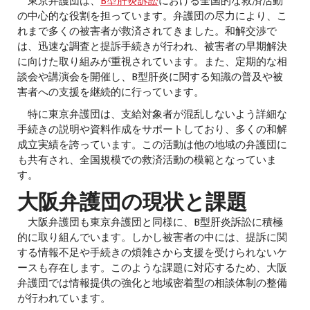
東京弁護団は、
B型肝炎訴訟
における全国的な救済活動
の中心的な役割を担っています。弁護団の尽力により、こ
れまで多くの被害者が救済されてきました。和解交渉で
は、迅速な調査と提訴手続きが行われ、被害者の早期解決
に向けた取り組みが重視されています。また、定期的な相
談会や講演会を開催し、B型肝炎に関する知識の普及や被
害者への支援を継続的に行っています。
特に東京弁護団は、支給対象者が混乱しないよう詳細な
手続きの説明や資料作成をサポートしており、多くの和解
成立実績を誇っています。この活動は他の地域の弁護団に
も共有され、全国規模での救済活動の模範となっていま
す。
大阪弁護団の現状と課題
大阪弁護団も東京弁護団と同様に、B型肝炎訴訟に積極
的に取り組んでいます。しかし被害者の中には、提訴に関
する情報不足や手続きの煩雑さから支援を受けられないケ
ースも存在します。このような課題に対応するため、大阪
弁護団では情報提供の強化と地域密着型の相談体制の整備
が行われています。