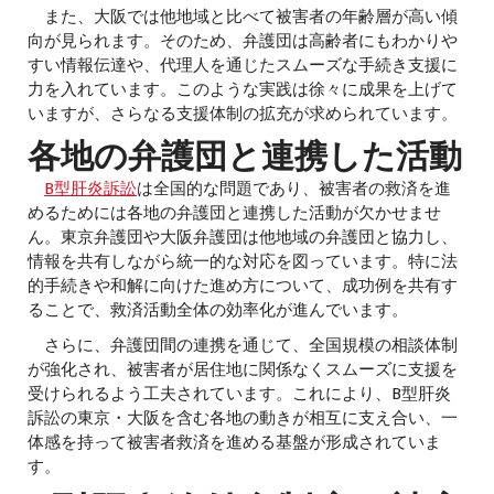
また、大阪では他地域と比べて被害者の年齢層が高い傾
向が見られます。そのため、弁護団は高齢者にもわかりや
すい情報伝達や、代理人を通じたスムーズな手続き支援に
力を入れています。このような実践は徐々に成果を上げて
いますが、さらなる支援体制の拡充が求められています。
各地の弁護団と連携した活動
B型肝炎訴訟
は全国的な問題であり、被害者の救済を進
めるためには各地の弁護団と連携した活動が欠かせませ
ん。東京弁護団や大阪弁護団は他地域の弁護団と協力し、
情報を共有しながら統一的な対応を図っています。特に法
的手続きや和解に向けた進め方について、成功例を共有す
ることで、救済活動全体の効率化が進んでいます。
さらに、弁護団間の連携を通じて、全国規模の相談体制
が強化され、被害者が居住地に関係なくスムーズに支援を
受けられるよう工夫されています。これにより、B型肝炎
訴訟の東京・大阪を含む各地の動きが相互に支え合い、一
体感を持って被害者救済を進める基盤が形成されていま
す。