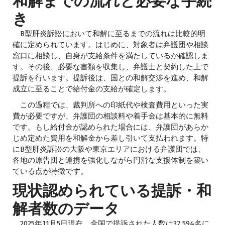
和解までの流れと必要な手続
き
B型肝炎訴訟において和解に至るまでの流れは比較的明
確に定められています。はじめに、対象者は弁護団や相談
窓口に相談し、自身が支給条件を満たしているか確認しま
す。その後、必要な書類を収集し、弁護士と契約した上で
提訴を行います。提訴後は、国との和解交渉を進め、和解
成立に至ることで給付金の支給が確定します。
この過程では、裁判所への印紙代や検査費用といった実
費が必要ですが、弁護団の相談料や着手金は基本的に無料
です。もし給付金が認められた場合には、弁護団があらか
じめ定めた費用を和解金から差し引いて支払われます。特
にB型肝炎訴訟の大阪や東京エリアにおける弁護団では、
各地の原告団と連携を強化しながら円滑な支援体制を築い
ている点が特徴です。
現状認められている提訴・和
解者数のデータ
2025年11月5日現在、全国で提訴された人数は37,594名に