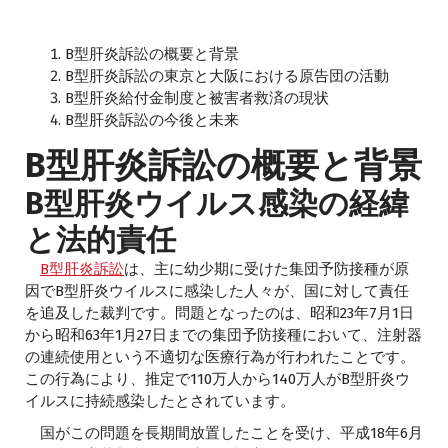
B型肝炎訴訟の概要と背景
B型肝炎訴訟の東京と大阪における原告団の活動
B型肝炎給付金制度と被害者救済の現状
B型肝炎訴訟の今後と未来
B型肝炎訴訟の概要と背景
B型肝炎ウイルス感染の経緯
と法的責任
B型肝炎訴訟
は、主に幼少期に受けた集団予防接種が原
因でB型肝炎ウイルスに感染した人々が、国に対して責任
を追及した裁判です。問題となったのは、昭和23年7月1日
から昭和63年1月27日までの集団予防接種において、注射器
の連続使用という不適切な医療行為が行われたことです。
この行為により、推定で110万人から140万人がB型肝炎ウ
イルスに持続感染したとされています。
国がこの問題を長期間放置したことを受け、平成18年6月