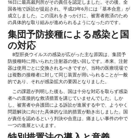
16日に最高裁判所がその責任を認定しました。その後、全
国各地で訴訟が提起され、平成23年6月には「基本合意」が
成立しました。この流れをきっかけに、被害者救済のため
の具体的な取り組みが進められるようになったのです。
集団予防接種による感染と国
の対応
B型肝炎ウイルスの感染が広がった主な原因は、集団予
防接種時に用いられた注射器の使い回しです。本来、注射
器は使用ごとに交換されるべきですが、当時の医療現場で
は複数の接種者に対して同じ装置が用いられることが一般
的であり、それが感染拡大の要因となりました。
この課題が判明した後も、国は十分な対応を取らず感染
者への直接的な救済措置を講じていませんでした。しか
し、被害者や弁護団による訴訟が進展する中で、ようやく
問題解決に向けた具体的な法的措置が動き出しました。国
が責任を認めるという判決や合意は、痛ましい事件の中で
一つの進展といえます。
特別措置法の導入と意義