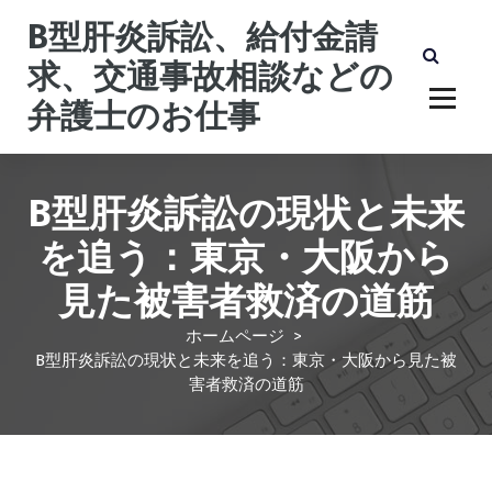
コ
B型肝炎訴訟、給付金請
ン
テ
求、交通事故相談などの
ン
弁護士のお仕事
ツ
へ
ス
キ
B型肝炎訴訟の現状と未来
ッ
プ
を追う：東京・大阪から
見た被害者救済の道筋
ホームページ
>
B型肝炎訴訟の現状と未来を追う：東京・大阪から見た被
害者救済の道筋