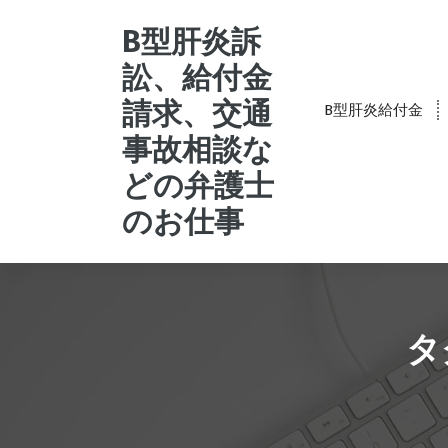
コ
ン
B型肝炎訴
テ
訟、給付金
ン
ツ
請求、交通
B型肝炎給付金
へ
事故相談な
ス
キ
どの弁護士
ッ
プ
のお仕事
タ