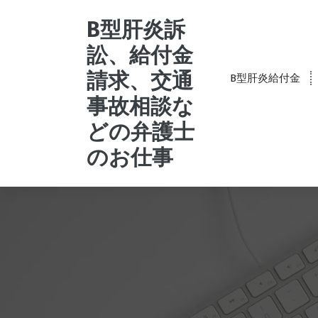
コ
ン
B型肝炎訴
テ
訟、給付金
ン
ツ
請求、交通
B型肝炎給付金
へ
事故相談な
ス
キ
どの弁護士
ッ
プ
のお仕事