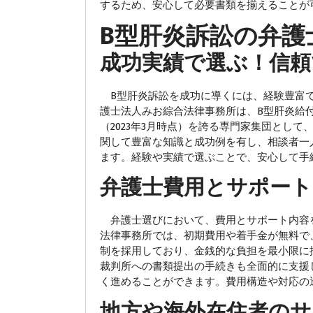
するため、安心して必要書類を揃えることが
B型肝炎訴訟の弁護
成功実績で選ぶ！信頼
B型肝炎訴訟を成功に導くには、経験豊富で
護士法人みお綜合法律事務所は、B型肝炎給付金請
（2023年3月時点）を誇る専門家集団とし
関して豊富な知識と成功例を有し、相談者一
ます。経験や実績で選ぶことで、安心して手
弁護士費用とサポート
弁護士選びにおいて、費用とサポート内容
法律事務所では、初期費用や着手金が無料で
制を採用しており、金銭的な負担を最小限に
裁判所への書類提出の手続きも全面的に支援
く進めることができます。費用構造や対応の
地方や海外在住者のサ