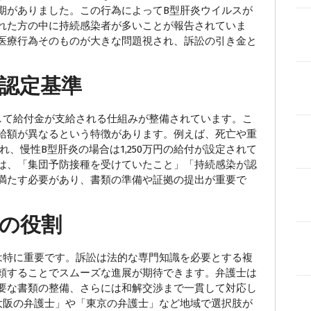
期がありました。この行為によってB型肝炎ウイルスが
まれた方の中に持続感染者が多いことが報告されていま
医療行為そのものが大きな問題視され、訴訟の引き金と
認定基準
して給付金が支給される仕組みが整備されています。こ
給額が異なるという特徴があります。例えば、死亡や重
れ、慢性B型肝炎の場合は1,250万円の給付が設定されて
は、「集団予防接種を受けていたこと」「持続感染が認
満たす必要があり、書類の準備や証拠の提出が重要で
の役割
特に重要です。訴訟は法的な専門知識を必要とする複
頼することでスムーズな進展が期待できます。弁護士は
要な書類の整備、さらには和解交渉まで一貫して対応し
大阪の弁護士」や「東京の弁護士」など地域で選択肢が