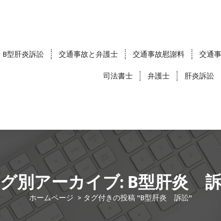
B型肝炎訴訟
交通事故と弁護士
交通事故慰謝料
交通
司法書士
弁護士
肝炎訴訟
グ別アーカイブ: B型肝炎 
ホームページ
>
タグ付きの投稿 "B型肝炎 訴訟"