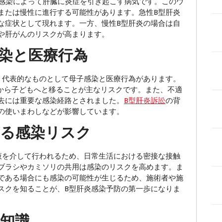
の感染によって肝臓に炎症を引き起こす病気です。このウ
または慢性に進行する可能性があります。急性B型肝炎
な症状として現れます。一方、慢性B型肝炎の場合は自
や肝がんのリスクが高まります。
染と医療行為
代表的なものとして母子感染と医療行為があります。
親から子どもへと移ることが主なリスクです。また、不適
去には重要な感染経路とされました。
B型肝炎訴訟
の背
の使いまわしなどが影響しています。
ざる感染リスク
を介して行われるため、日常生活における密接な接触
ブラシやカミソリの共用は感染のリスクを高めます。ま
である場合にも感染の可能性が生じるため、施術者や施
スクを知ることが、B型肝炎感染予防の第一歩になりま
知識