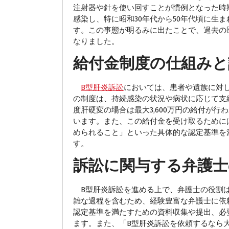
注射器や針を使い回すことが慣例となった時
感染し、特に昭和30年代から50年代頃に生
す。この事態が明るみに出たことで、過去の
なりました。
給付金制度の仕組みと
B型肝炎訴訟
においては、患者や遺族に対
の制度は、持続感染の状況や病状に応じて支
度肝硬変の場合は最大3,600万円の給付が行わ
います。また、この給付金を受け取るために
められること」といった具体的な認定基準を
す。
訴訟に関与する弁護士
B型肝炎訴訟を進める上で、弁護士の役割は
雑な過程を含むため、経験豊富な弁護士に依
認定基準を満たすための資料収集や提出、必
ます。また、「B型肝炎訴訟を依頼するなら