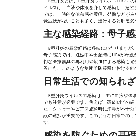
B型肝炎とは、B型肝炎ウイルス（HBV）
イルスは、血液や体液を介して感染し、急性
では、一時的な倦怠感や黄疸、発熱などが主
覚症状がないことも多く、進行すると肝硬変
主な感染経路：母子感
B型肝炎の感染経路は多岐にわたりますが、
母子感染では、妊娠中や出産時にHBVが母
切な医療器具の再利用や献血による感染も過
景にも、このような集団予防接種における針
日常生活での知られ
B型肝炎ウイルスの感染は、主に血液や体液
でも注意が必要です。例えば、家族間での歯
た、タトゥーやピアス施術時に消毒が不十分
設の選択が重要です。このような日常でのリ
す。
感染を防ぐための基礎