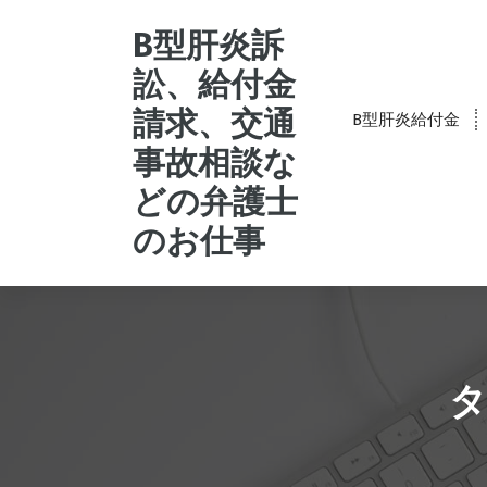
コ
ン
B型肝炎訴
テ
訟、給付金
ン
ツ
請求、交通
B型肝炎給付金
へ
事故相談な
ス
キ
どの弁護士
ッ
プ
のお仕事
タ