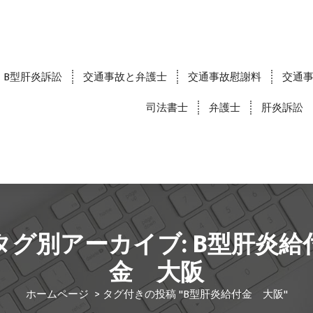
B型肝炎訴訟
交通事故と弁護士
交通事故慰謝料
交通
司法書士
弁護士
肝炎訴訟
タグ別アーカイブ: B型肝炎給
金 大阪
ホームページ
>
タグ付きの投稿 "B型肝炎給付金 大阪"