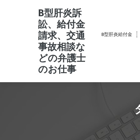
コ
ン
B型肝炎訴
テ
訟、給付金
ン
ツ
請求、交通
B型肝炎給付金
へ
事故相談な
ス
キ
どの弁護士
ッ
プ
のお仕事